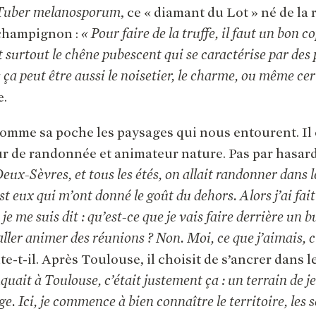
Tuber melanosporum
, ce « diamant du Lot » né de la
 champignon :
« Pour faire de la truffe, il faut un bon c
t surtout le chêne pubescent qui se caractérise par des 
s ça peut être aussi le noisetier, le charme, ou même cer
e.
omme sa poche les paysages qui nous entourent. Il 
 de randonnée et animateur nature. Pas par hasar
Deux-Sèvres, et tous les étés, on allait randonner dans 
t eux qui m’ont donné le goût du dehors. Alors j’ai fait
je me suis dit : qu’est-ce que je vais faire derrière un 
ller animer des réunions ? Non. Moi, ce que j’aimais, c’
te-t-il. Après Toulouse, il choisit de s’ancrer dans l
uait à Toulouse, c’était justement ça : un terrain de je
e. Ici, je commence à bien connaître le territoire, les 