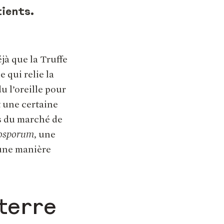
tients.
jà que la Truffe
e qui relie la
u l’oreille pour
t une certaine
és du marché de
osporum
, une
 une manière
terre