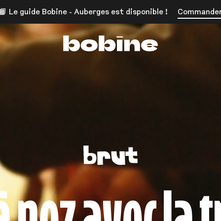
📙 Le guide Bobine - Auberges est disponible !
Commande
Bobine Magazine
à nez avec la t