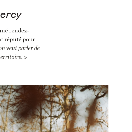
ercy
onné rendez-
nt réputé pour
 on veut parler de
erritoire. »