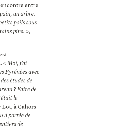
 rencontre entre
opain, un arbre.
petits poils sous
tains pins. »
,
est
d.
« Moi, j’ai
les Pyrénées avec
 des études de
bureau ? Faire de
était le
e Lot, à Cahors :
u à portée de
sentiers de