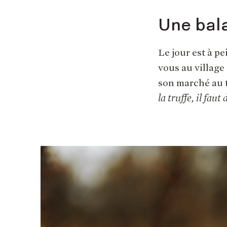
Une bal
Le jour est à p
vous au village
son marché au t
la truffe, il fau