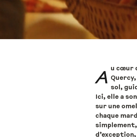
u cœur 
A
Quercy,
sol, gui
Ici, elle a s
sur une omel
chaque mardi
simplement, 
d’exception,