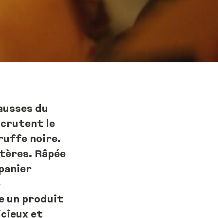
ausses du
crutent le
Truffe noire.
stères. Râpée
 panier
e
re un produit
icieux et