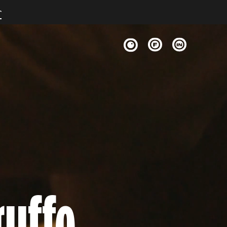
r
ruffe