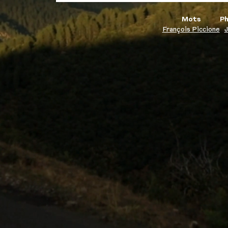
Mots
Ph
François Piccione
J