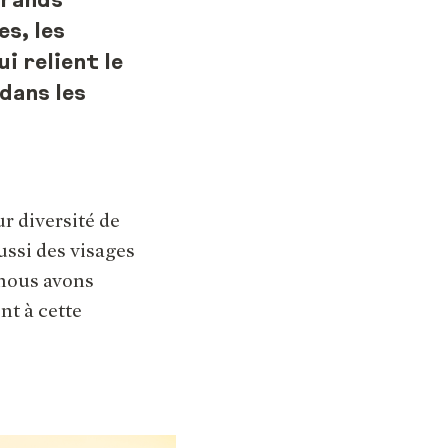
Grands
s, les
ui relient le
dans les
r diversité de
ussi des visages
 nous avons
nt à cette