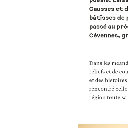
poésie. Lais
Causses et d
bâtisses de p
passé au pré
Cévennes, g
Dans les méandr
reliefs et de c
et des histoire
rencontré celles
région toute sa