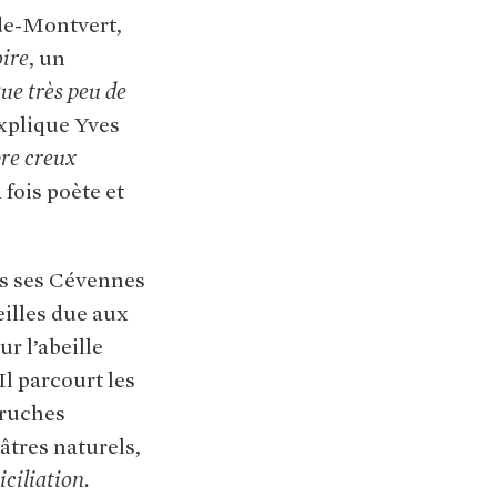
-de-Montvert,
oire
, un
que très peu de
explique Yves
bre creux
fois poète et
ns ses Cévennes
eilles due aux
r l’abeille
Il parcourt les
 ruches
âtres naturels,
iciliation.