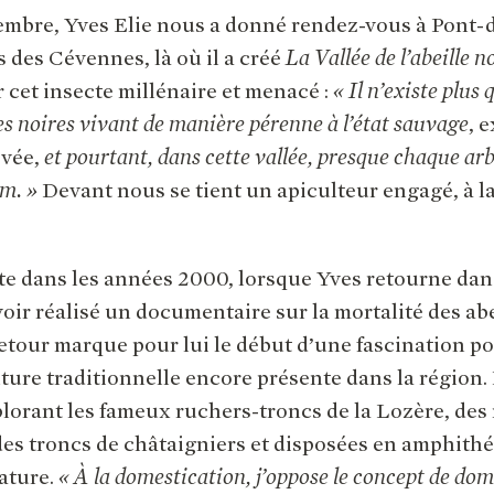
tembre, Yves Elie nous a donné rendez-vous à Pont
s des Cévennes, là où il a créé
La Vallée de l’abeille n
 cet insecte millénaire et menacé :
« Il n’existe plus 
les noires vivant de manière pérenne à l’état sauvage
, 
ivée,
et pourtant, dans cette vallée, presque chaque ar
im. »
Devant nous se tient un apiculteur engagé, à la 
te dans les années 2000, lorsque Yves retourne da
voir réalisé un documentaire sur la mortalité des ab
retour marque pour lui le début d’une fascination pou
lture traditionnelle encore présente dans la région. 
orant les fameux ruchers-troncs de la Lozère, des
es troncs de châtaigniers et disposées en amphithé
ature.
« À la domestication, j’oppose le concept de dom