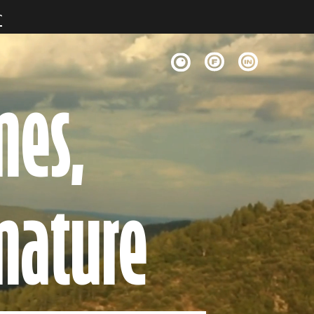
r
nes,
nature