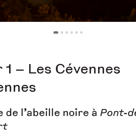
r 1 – Les Cévennes
iennes
e de l’abeille noire à
Pont-d
rt