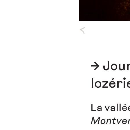
→ Jou
lozér
La vallé
Montve