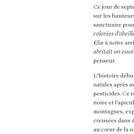
Ce jour de sep
sur les hauteur
sanctuaire pour
colonies d’abeil
Elie à notre arr
abritait un essa
penseur.
L’histoire débu
natales après a
pesticides. Ce 
noire et l’apicu
montagnes, expl
creusées dans d
au cœur de la n