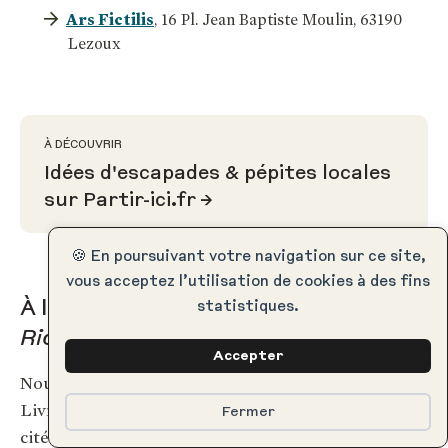
Ars Fictilis
, 16 Pl. Jean Baptiste Moulin, 63190
Lezoux
À DÉCOUVRIR
Idées d'escapades & pépites locales
sur Partir-ici.fr
🍪 En poursuivant votre navigation sur ce site,
vous acceptez l’utilisation de cookies à des fins
À la source du papier au
Moulin
statistiques.
Richard de Bas
Accepter
Nous voilà désormais à Ambert, au cœur du
Livradois-Forez. Peu le savent, mais cette petite
Fermer
cité médiévale fut l’un des berceaux de la papeterie