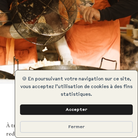
🍪 En poursuivant votre navigation sur ce site,
vous acceptez l’utilisation de cookies à des fins
statistiques.
Accepter
À travers ces bouchées croustillantes, on
Fermer
redécouvre une cuisine populaire et joyeuse, où le