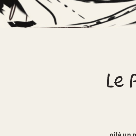
Le 
oilà un 