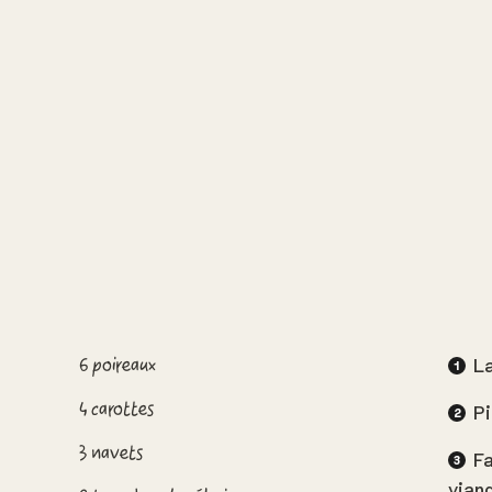
6 poireaux
La
4 carottes
Pi
3 navets
Fa
vian