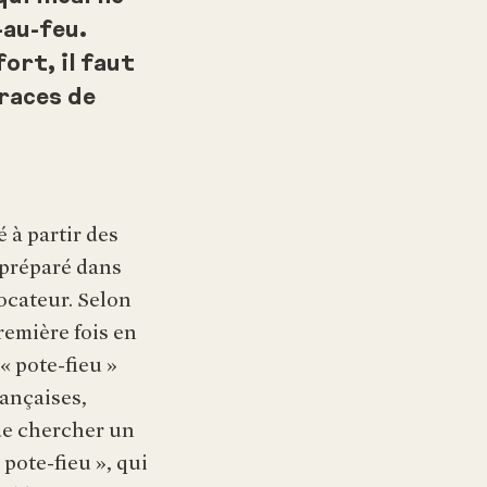
-au-feu.
ort, il faut
races de
 à partir des
t préparé dans
ocateur. Selon
remière fois en
« pote-fieu »
rançaises,
 de chercher un
pote-fieu », qui