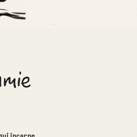
amie
qui incarne