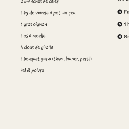
2 branches de céleri
1 kg de viande à pot-au-feu
Fa
1 gros oignon
1 
1 os à moelle
Se
4 clous de girofle
1 bouquet garni (thym, laurier, persil)
Sel & poivre