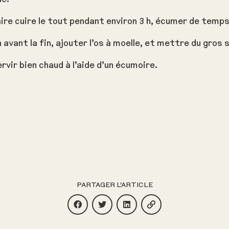
ire cuire le tout pendant environ 3 h, écumer de temp
h avant la fin, ajouter l’os à moelle, et mettre du gros
rvir bien chaud à l’aide d’un écumoire.
PARTAGER L'ARTICLE
Partager le contenu sur facebook
Partager le contenu sur twitter
Partager le contenu sur li
Copier l'URL du con