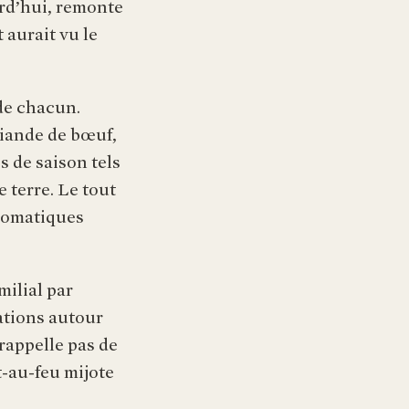
urd’hui, remonte
 aurait vu le
 de chacun.
viande de bœuf,
s de saison tels
 terre. Le tout
romatiques
milial par
ations autour
 rappelle pas de
t-au-feu mijote