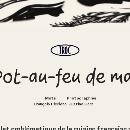
Pot-au-feu de m
Mots
Photographies
François Piccione
Justine Hern
plat emblématique de la cuisine française 