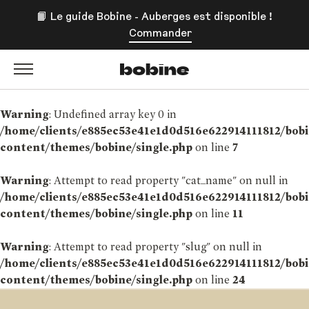
📙 Le guide Bobine - Auberges est disponible !
Commander
Bobine Magazine
Warning
: Undefined array key 0 in
/home/clients/e885ec53e41e1d0d516e622914111812/bob
content/themes/bobine/single.php
on line
7
Warning
: Attempt to read property "cat_name" on null in
/home/clients/e885ec53e41e1d0d516e622914111812/bob
content/themes/bobine/single.php
on line
11
Warning
: Attempt to read property "slug" on null in
/home/clients/e885ec53e41e1d0d516e622914111812/bob
content/themes/bobine/single.php
on line
24