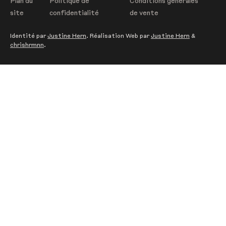
Plan du
Politique de
Conditions générales
site
confidentialité
de vente
Identité par
Justine Hern
. Réalisation Web par
Justine Hern
&
chrishrmnn
.