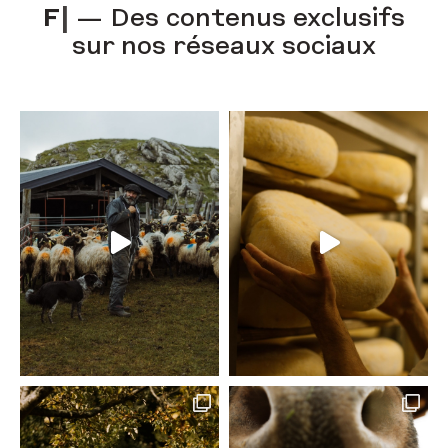
F
A
C
E
B
O
O
|
— Des contenus
exclusifs sur nos réseaux
sociaux