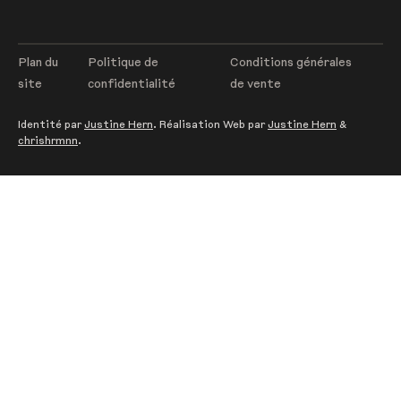
Plan du
Politique de
Conditions générales
site
confidentialité
de vente
Identité par
Justine Hern
. Réalisation Web par
Justine Hern
&
chrishrmnn
.