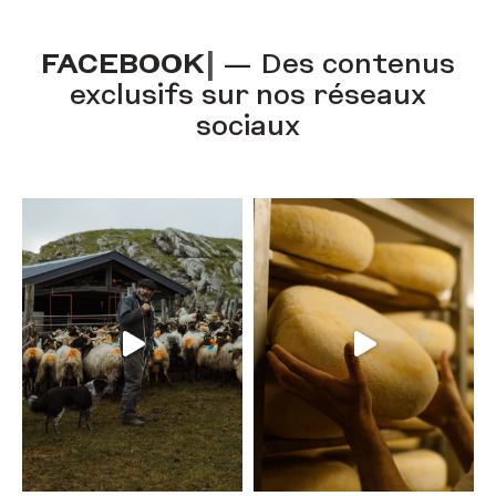
F
A
C
E
B
O
O
K
|
— Des contenus
exclusifs sur nos réseaux
sociaux