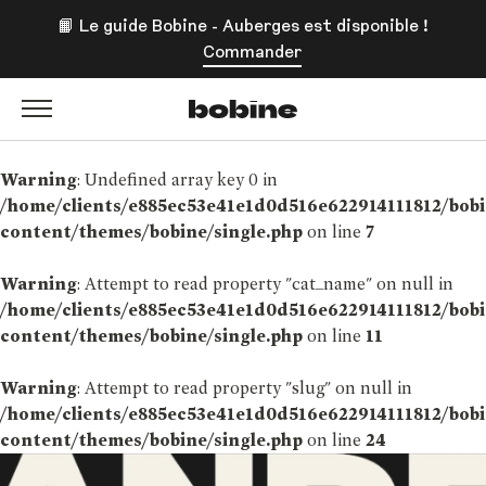
📙 Le guide Bobine - Auberges est disponible !
Commander
Bobine Magazine
Warning
: Undefined array key 0 in
/home/clients/e885ec53e41e1d0d516e622914111812/bob
content/themes/bobine/single.php
on line
7
Warning
: Attempt to read property "cat_name" on null in
/home/clients/e885ec53e41e1d0d516e622914111812/bob
content/themes/bobine/single.php
on line
11
Warning
: Attempt to read property "slug" on null in
/home/clients/e885ec53e41e1d0d516e622914111812/bob
content/themes/bobine/single.php
on line
24